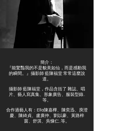
簡介：
『能驚豔我的不是貌美如仙，而是感動我
的瞬間。』攝影師 藍陳福堂 常常這麼說
道。
攝影師 藍陳福堂，作品含括了 雜誌、唱
片、藝人寫真集、形象廣告、服裝型錄..
等。
合作過藝人有：Ella陳嘉樺、陳奕迅、庾澄
慶、陳綺貞、盧廣仲、劉以豪、黃路梓
茵、舒淇、吳慷仁..等。